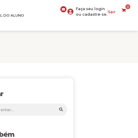
0
Faça seu login
Sair
ou cadastre-se.
L DO ALUNO
r
mbém