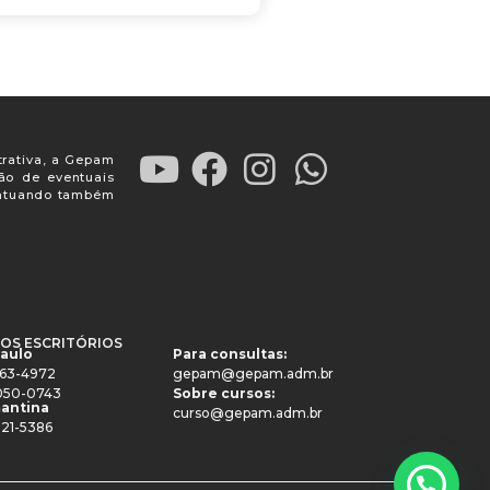
trativa, a Gepam
ção de eventuais
, atuando também
OS ESCRITÓRIOS
Paulo
Para consultas:
4063-4972
gepam@gepam.adm.br
91050-0743
Sobre cursos:
antina
curso@gepam.adm.br
521-5386