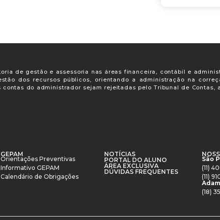
oria de gestão e assessoria nas áreas financeira, contábil e adminis
gestão dos recursos públicos, orientando a administração na corre
s contas do administrador sejam rejeitadas pelo Tribunal de Contas
GEPAM
NOTÍCIAS
NOSS
Orientações Preventivas
São 
PORTAL DO ALUNO
ÁREA EXCLUSIVA
Informativo GEPAM
(11) 
DÚVIDAS FREQUENTES
Calendário de Obrigações
(11) 
Adam
(18) 3