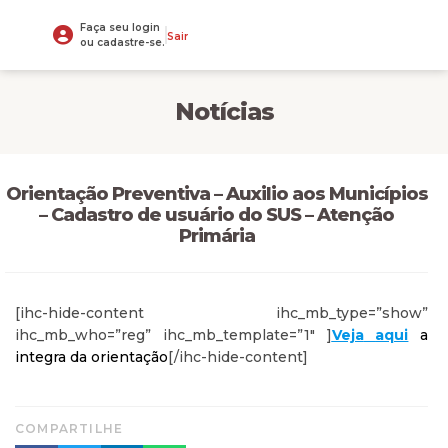
Faça seu login
Sair
ou cadastre-se.
Notícias
Orientação Preventiva – Auxilio aos Municípios
– Cadastro de usuário do SUS – Atenção
Primária
[ihc-hide-content ihc_mb_type=”show”
ihc_mb_who=”reg” ihc_mb_template=”1″ ]
Veja
aqui
a
integra da orientação
[/ihc-hide-content]
COMPARTILHE