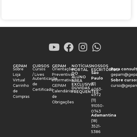
GEPAM
CURSOS
GEPAM
NOTÍCIAS
NOSSOS
Sobre
Cursos
Orientações
Para consult
PORTAL
ESCRITÓRIOS
São
DO
Loja
/ Lives
Preventivas
gepam@gepa
ALUNO
Paulo
Autenticação
Virtual
Informativo
Sobre cursos
ÁREA
(11)
de
EXCLUSIVA
Carrinho
GEPAM
curso@gepam
DÚVIDAS
4063-
Certificado
de
Calendário
FREQUENTES
4972
Compras
de
(11)
Obrigações
91050-
0743
Adamantina
(18)
3521-
5386