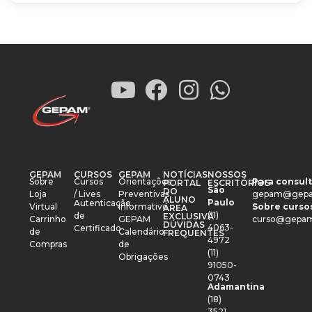
GEPAM
CURSOS
GEPAM
NOTÍCIAS
NOSSOS
Sobre
Cursos
Orientações
Para consult
PORTAL
ESCRITÓRIOS
São
DO
Loja
/ Lives
Preventivas
gepam@gepa
ALUNO
Paulo
Autenticação
Virtual
Informativo
Sobre cursos
ÁREA
(11)
de
EXCLUSIVA
Carrinho
GEPAM
curso@gepam
DÚVIDAS
4063-
Certificado
de
Calendário
FREQUENTES
4972
Compras
de
(11)
Obrigações
91050-
0743
Adamantina
(18)
3521-