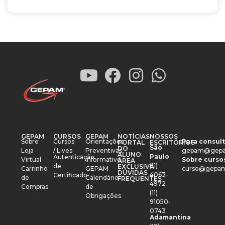
GEPAM
CURSOS
GEPAM
NOTÍCIAS
NOSSOS
Sobre
Cursos
Orientações
Para consult
PORTAL
ESCRITÓRIOS
São
DO
Loja
/ Lives
Preventivas
gepam@gepa
ALUNO
Paulo
Autenticação
Virtual
Informativo
Sobre cursos
ÁREA
(11)
de
EXCLUSIVA
Carrinho
GEPAM
curso@gepam
DÚVIDAS
4063-
Certificado
de
Calendário
FREQUENTES
4972
Compras
de
(11)
Obrigações
91050-
0743
Adamantina