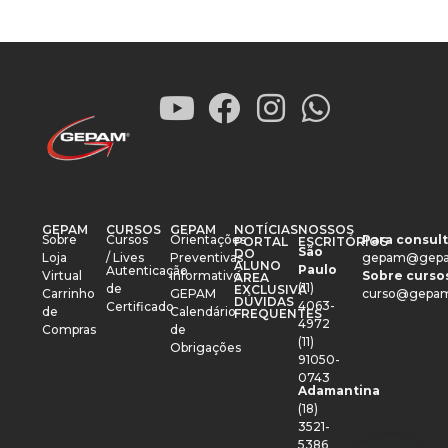
GEPAM
CURSOS
GEPAM
NOTÍCIAS
NOSSOS
Sobre
Cursos
Orientações
Para consult
PORTAL
ESCRITÓRIOS
São
DO
Loja
/ Lives
Preventivas
gepam@gepa
ALUNO
Paulo
Autenticação
Virtual
Informativo
Sobre cursos
ÁREA
(11)
de
EXCLUSIVA
Carrinho
GEPAM
curso@gepam
DÚVIDAS
4063-
Certificado
de
Calendário
FREQUENTES
4972
Compras
de
(11)
Obrigações
91050-
0743
Adamantina
(18)
3521-
5386