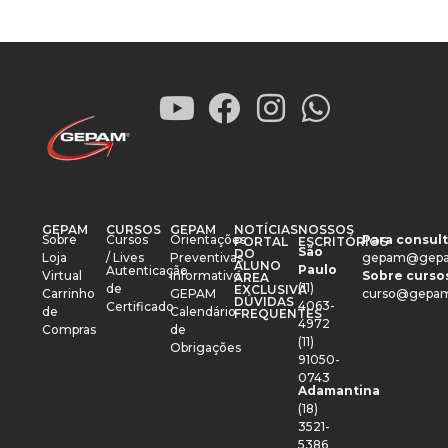
GEPAM
CURSOS
GEPAM
NOTÍCIAS
NOSSOS
Sobre
Cursos
Orientações
Para consult
PORTAL
ESCRITÓRIOS
São
DO
Loja
/ Lives
Preventivas
gepam@gepa
ALUNO
Paulo
Autenticação
Virtual
Informativo
Sobre cursos
ÁREA
(11)
de
EXCLUSIVA
Carrinho
GEPAM
curso@gepam
DÚVIDAS
4063-
Certificado
de
Calendário
FREQUENTES
4972
Compras
de
(11)
Obrigações
91050-
0743
Adamantina
(18)
3521-
5386