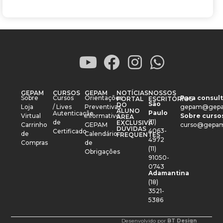
GEPAM
CURSOS
GEPAM
NOTÍCIAS
NOSSOS
Sobre
Cursos
Orientações
Para consult
PORTAL
ESCRITÓRIOS
São
DO
Loja
/ Lives
Preventivas
gepam@gepa
ALUNO
Paulo
Autenticação
Virtual
Informativo
Sobre cursos
ÁREA
(11)
de
EXCLUSIVA
Carrinho
GEPAM
curso@gepam
DÚVIDAS
4063-
Certificado
de
Calendário
FREQUENTES
4972
Compras
de
(11)
Obrigações
91050-
0743
Adamantina
(18)
3521-
5386
Desenvolvido por
BT Design