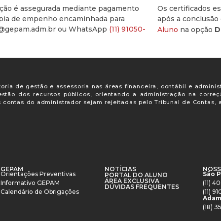
rição é assegurada mediante pagamento
Os certificados e
ópia de empenho encaminhada para
após a conclusão 
@gepam.adm.br ou WhatsApp
(11) 91050-
Aluno
na opção
D
oria de gestão e assessoria nas áreas financeira, contábil e adminis
gestão dos recursos públicos, orientando a administração na corre
s contas do administrador sejam rejeitadas pelo Tribunal de Contas
GEPAM
NOTÍCIAS
NOSS
Orientações Preventivas
São 
PORTAL DO ALUNO
ÁREA EXCLUSIVA
Informativo GEPAM
(11) 
DÚVIDAS FREQUENTES
Calendário de Obrigações
(11) 
Adam
(18) 3