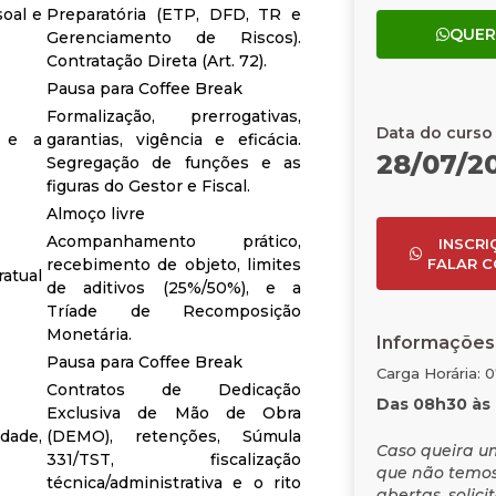
oal e
Preparatória (ETP, DFD, TR e
QUER
Gerenciamento de Riscos).
Contratação Direta (Art. 72).
Pausa para Coffee Break
Formalização, prerrogativas,
Data do curso
o e a
garantias, vigência e eficácia.
28/07/20
Segregação de funções e as
figuras do Gestor e Fiscal.
Almoço livre
Acompanhamento prático,
INSCRI
recebimento de objeto, limites
FALAR C
ratual
de aditivos (25%/50%), e a
Tríade de Recomposição
Monetária.
Informações
Pausa para Coffee Break
Carga Horária: 
Contratos de Dedicação
Das 08h30 às 
Exclusiva de Mão de Obra
dade,
(DEMO), retenções, Súmula
Caso queira u
331/TST, fiscalização
que não temos
técnica/administrativa e o rito
abertas, solici