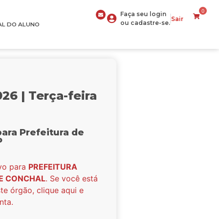
0
Faça seu login
Sair
ou cadastre-se.
AL DO ALUNO
26 | Terça-feira
para Prefeitura de
P
ivo para
PREFEITURA
DE CONCHAL
. Se você está
te órgão, clique aqui e
nta.