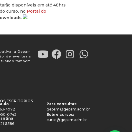
starão disponíveis em até 48hrs
do curso, no
Portal do
ownloads
.
trativa, a Gepam
ção de eventuais
, atuando também
OS ESCRITÓRIOS
Paulo
Para consultas:
4063-4972
gepam@gepam.adm.br
91050-0743
Sobre cursos:
antina
curso@gepam.adm.br
521-5386