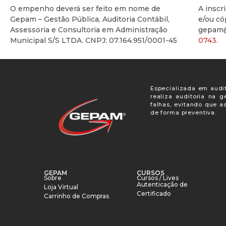
O empenho deverá ser feito em nome de
A insc
Gepam – Gestão Pública, Auditoria Contábil,
e/ou c
Assessoria e Consultoria em Administração
gepam
Municipal S/S LTDA. CNPJ: 07.164.951/0001-45
0743
.
Especializada em audit
realiza auditoria na 
falhas, evitando que a
de forma preventiva.
GEPAM
CURSOS
Sobre
Cursos / Lives
Autenticação de
Loja Virtual
Certificado
Carrinho de Compras