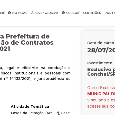
ES
NOTÍCIAS
ÁREA EXCLUSIVA
CURSOS
CERTIDÕES
PORT
a Prefeitura de
ção de Contratos
Data do curso
2021
28/07/20
Investimento
a, legal e eficiente na condução e
Exclusivo 
riscos institucionais e pessoais com
Conchal/S
i nº 14.133/2021) e jurisprudência do
Curso Exclus
MUNICIPAL 
vinculado a es
acesse sua co
Atividade Temática
Fases da licitação (Art. 17), Fase