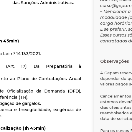
das Sanções Administrativas.
curso@gepam
– Mencionar a 
modalidade (o
carga horária!
E se preferir, 
Esses cursos s
1h 45min)
contratados de
 Lei nº 14.133/2021.
Observações
 (Art. 17): Da Preparatória à
A Gepam reserva
mento ao Plano de Contratações Anual
depender do qu
valores pagos s
e Oficialização da Demanda (DFD),
Cancelamentos d
erência (TR).
estornos deverã
tigação de gargalos.
dias úteis ante
pensa e Inexigibilidade, exigência de
reembolsados em
a.
data de solicita
scalização (1h 45min)
Para os cursos 