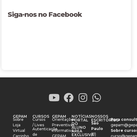
Siga-nos no Facebook
GEPAM
CURSOS
GEPAM
NOTÍCIAS
NOSSOS
Sobre
Cursos
Orientações
Para consult
PORTAL
ESCRITÓRIOS
São
DO
Loja
/ Lives
Preventivas
gepam@gepa
ALUNO
Paulo
Autenticação
Virtual
Informativo
Sobre cursos
ÁREA
(11)
de
EXCLUSIVA
Carrinho
GEPAM
curso@gepam