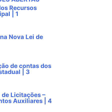
dos Recursos
pal | 1
na Nova Lei de
ção de contas dos
tadual | 3
 de Licitações –
tos Auxiliares | 4