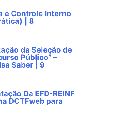
a e Controle Interno
ática) | 8
zação da Seleção de
urso Público” –
isa Saber | 9
ntação Da EFD-REINF
 na DCTFweb para