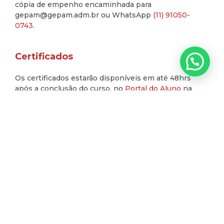
cópia de empenho encaminhada para
gepam@gepam.adm.br ou WhatsApp
(11) 91050-
0743
.
Certificados
Os certificados estarão disponíveis em até 48hrs
após a conclusão do curso, no
Portal do Aluno
na
opção
Downloads
.
GEPAM
CURSOS
GEPAM
NOTÍCIAS
NOSSOS
Sobre
Cursos
Orientações
Para consult
PORTAL
ESCRITÓRIOS
São
DO