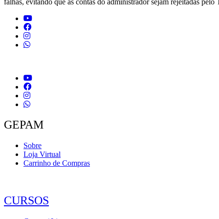
falhas, evitando que as contas do administrador sejam rejeitadas pel
GEPAM
Sobre
Loja Virtual
Carrinho de Compras
CURSOS