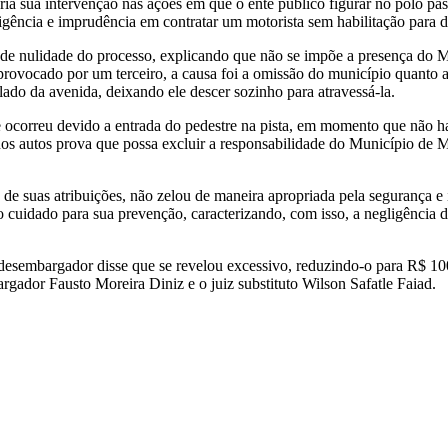
a sua intervenção nas ações em que o ente público figurar no polo pas
gência e imprudência em contratar um motorista sem habilitação para di
 de nulidade do processo, explicando que não se impõe a presença do M
do provocado por um terceiro, a causa foi a omissão do município quanto
lado da avenida, deixando ele descer sozinho para atravessá-la.
e ocorreu devido a entrada do pedestre na pista, em momento que não h
nos autos prova que possa excluir a responsabilidade do Município de M
de suas atribuições, não zelou de maneira apropriada pela segurança e 
o cuidado para sua prevenção, caracterizando, com isso, a negligência 
 desembargador disse que se revelou excessivo, reduzindo-o para R$ 100
gador Fausto Moreira Diniz e o juiz substituto Wilson Safatle Faiad.