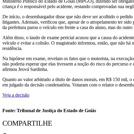
Ministério Público do Estado de Goiás (MPGO), dizendo ser obrigatóri
criança é o responsável pelo acidente, restando comprovadas sua negli
De início, o desembargador disse que não deve ser acolhido o pedido
litigantes. Ademais, verificou que, apesar de o atropelamento ter si
da prefeitura parou o veículo em frente a casa do aluno, mas do outro 
Além disso, o laudo de exame pericial acusou que a causa do acident
veículo e evitar a colisão. O magistrado informou, então, que não há 
residência.
Na hipótese em exame, revelam os fatos que o motorista, na execução 
não poderia esperar que elas tivessem a noção do risco do percurso e 
afirmou Jeová Sardinha.
Quanto ao valor arbitrado a título de danos morais, em R$ 150 mil, o
em julgado da decisão condenatória. Votaram com o relator o desembar
Veja a decisão
Fonte: Tribunal de Justiça do Estado de Goiás
COMPARTILHE