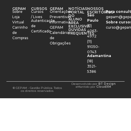
GEPAM
CURSOS
GEPAM
NOTÍCIAS
NOSSOS
Sobre
Cursos
Orientações
Para consult
PORTAL
ESCRITÓRIOS
São
DO
Loja
/ Lives
Preventivas
gepam@gepa
ALUNO
Paulo
Autenticação
Virtual
Informativo
Sobre cursos
ÁREA
(11)
de
EXCLUSIVA
Carrinho
GEPAM
curso@gepam
DÚVIDAS
4063-
Certificado
de
Calendário
FREQUENTES
4972
Compras
de
(11)
Obrigações
91050-
0743
Adamantina
(18)
3521-
5386
Desenvolvido por
BT Design
e
Mantido por
CloudXM
© GEPAM - Gestão Pública. Todos
os direitos reservados.