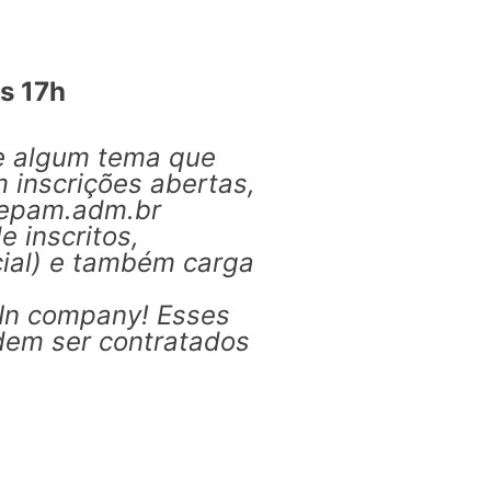
s 17h
e algum tema que
inscrições abertas,
@gepam.adm.br
 inscritos,
cial) e também carga
o In company! Esses
dem ser contratados