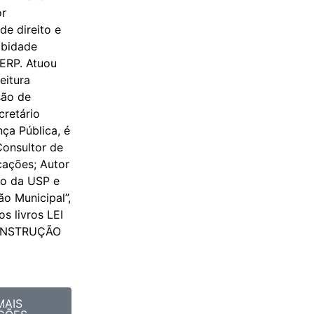
or
de direito e
obidade
AERP. Atuou
eitura
são de
cretário
ça Pública, é
Consultor de
cações; Autor
do da USP e
o Municipal”,
s livros LEI
ONSTRUÇÃO
MAIS