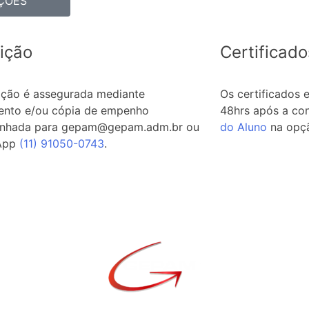
ÇÕES
rição
Certificado
rição é assegurada mediante
Os certificados 
nto e/ou cópia de empenho
48hrs após a co
nhada para gepam@gepam.adm.br ou
do Aluno
na opç
App
(11) 91050-0743
.