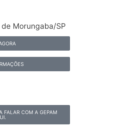
ra de Morungaba/SP
 AGORA
ORMAÇÕES
A FALAR COM A GEPAM
UI.