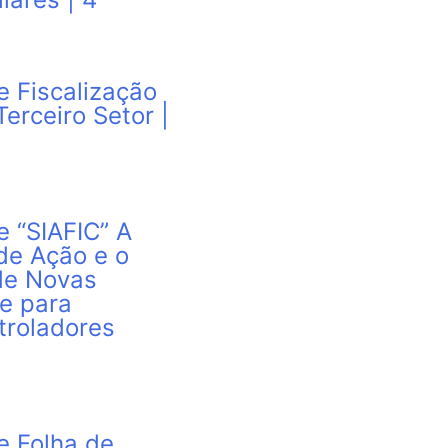
e Fiscalização
erceiro Setor |
e “SIAFIC” A
de Ação e o
de Novas
e para
troladores
e Folha de