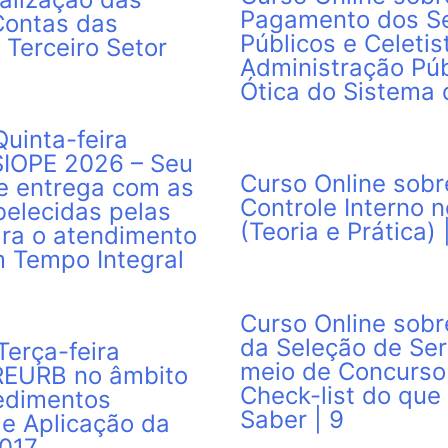
Pagamento dos Se
Contas das
Públicos e Celetis
 Terceiro Setor
Administração Púb
Ótica do Sistema d
uinta-feira
SIOPE 2026 – Seu
Curso Online sobr
e entrega com as
Controle Interno n
elecidas pelas
(Teoria e Prática) 
ara o atendimento
 Tempo Integral
Curso Online sobr
da Seleção de Ser
erça-feira
meio de Concurso 
 REURB no âmbito
Check-list do que
cedimentos
Saber | 9
 e Aplicação da
2017