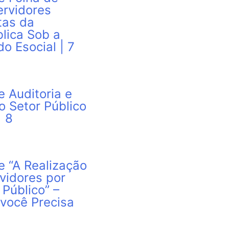
rvidores
tas da
lica Sob a
o Esocial | 7
e Auditoria e
o Setor Público
| 8
e “A Realização
vidores por
Público” –
 você Precisa