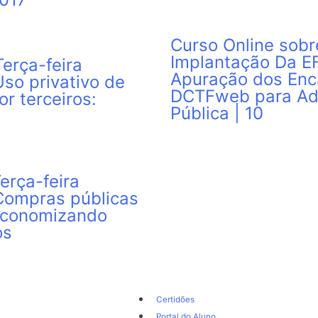
Curso Online sobr
Implantação Da E
erça-feira
Apuração dos Enc
Uso privativo de
DCTFweb para Ad
r terceiros:
Pública | 10
erça-feira
 Compras públicas
 economizando
os
Certidões
Portal do Aluno