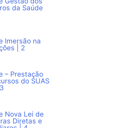
re Gestão dos
iros da Saúde
e Imersão na
ções | 2
e – Prestação
cursos do SUAS
 3
e Nova Lei de
ras Diretas e
iares | 4