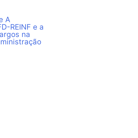
e A
FD-REINF e a
argos na
ministração