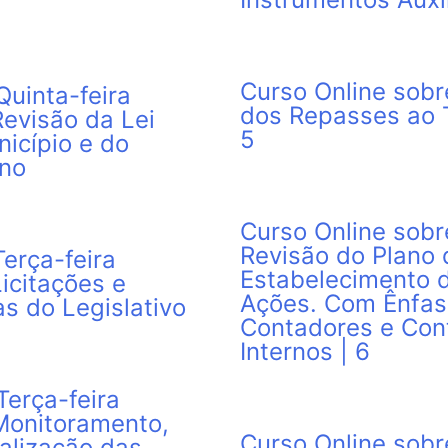
Curso Online sobr
uinta-feira
dos Repasses ao T
Revisão da Lei
5
icípio e do
rno
Curso Online sobr
Revisão do Plano 
erça-feira
Estabelecimento 
Licitações e
Ações. Com Ênfas
s do Legislativo
Contadores e Con
Internos | 6
erça-feira
Monitoramento,
Curso Online sobr
calização das