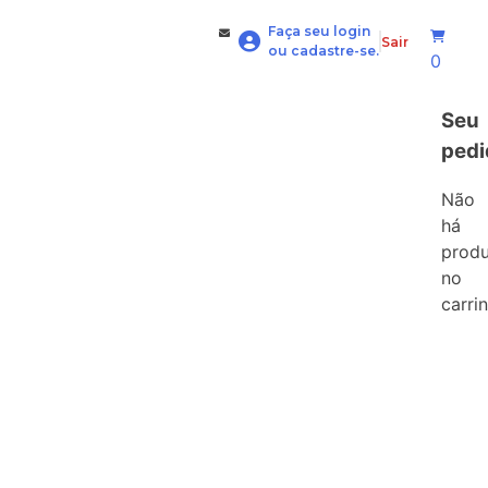
Faça seu login
Sair
ou cadastre-se.
0
Seu
pedi
Não
há
prod
no
carri