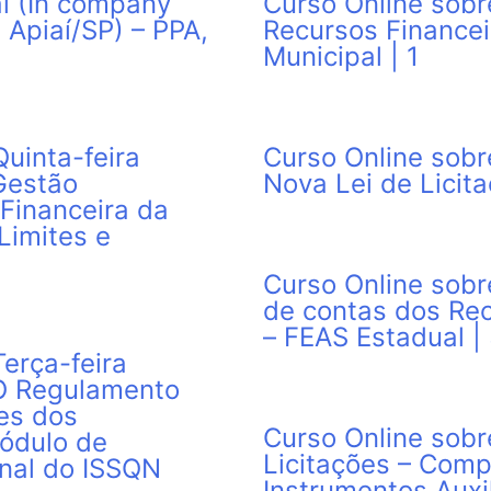
l (In company
Curso Online sob
Apiaí/SP) – PPA,
Recursos Finance
Municipal | 1
uinta-feira
Curso Online sobr
Gestão
Nova Lei de Licita
Financeira da
Limites e
Curso Online sobr
de contas dos Re
– FEAS Estadual |
erça-feira
 O Regulamento
es dos
Curso Online sobr
Módulo de
Licitações – Comp
nal do ISSQN
Instrumentos Auxil