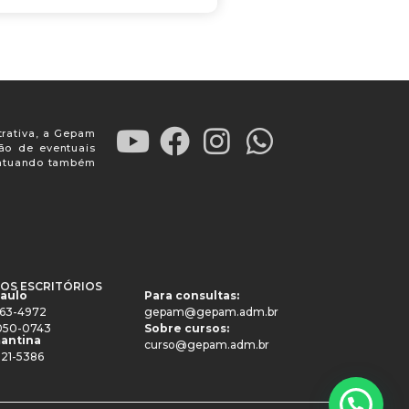
trativa, a Gepam
ção de eventuais
, atuando também
OS ESCRITÓRIOS
Paulo
Para consultas:
4063-4972
gepam@gepam.adm.br
91050-0743
Sobre cursos:
antina
curso@gepam.adm.br
521-5386