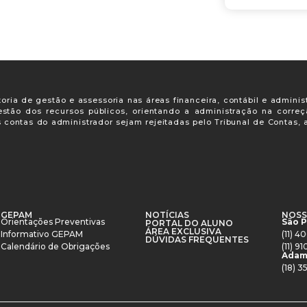
oria de gestão e assessoria nas áreas financeira, contábil e adminis
gestão dos recursos públicos, orientando a administração na corre
s contas do administrador sejam rejeitadas pelo Tribunal de Contas
GEPAM
NOTÍCIAS
NOSS
Orientações Preventivas
São 
PORTAL DO ALUNO
ÁREA EXCLUSIVA
Informativo GEPAM
(11) 
DÚVIDAS FREQUENTES
Calendário de Obrigações
(11) 
Adam
(18) 3