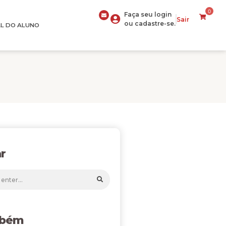
0
Faça seu login
Sair
ou cadastre-se.
L DO ALUNO
r
mbém