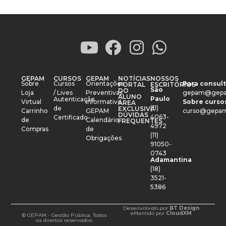
GEPAM
CURSOS
GEPAM
NOTÍCIAS
NOSSOS
Sobre
Cursos
Orientações
Para consult
PORTAL
ESCRITÓRIOS
São
DO
Loja
/ Lives
Preventivas
gepam@gepa
ALUNO
Paulo
Autenticação
Virtual
Informativo
Sobre cursos
ÁREA
(11)
de
EXCLUSIVA
Carrinho
GEPAM
curso@gepam
DÚVIDAS
4063-
Certificado
de
Calendário
FREQUENTES
4972
Compras
de
(11)
Obrigações
91050-
0743
Adamantina
(18)
3521-
5386
Desenvolvido por
BT Design
e
Mantido por
CloudXM
© GEPAM - Gestão Pública. Todos
os direitos reservados.