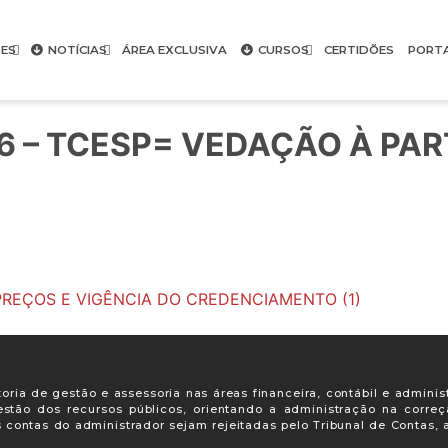
ES
NOTÍCIAS
ÁREA EXCLUSIVA
CURSOS
CERTIDÕES
PORT
 306 – TCESP= VEDAÇÃO À P
E PREÇOS E VIGÊNCIA DO CREDENCIAMENTO (1)
oria de gestão e assessoria nas áreas financeira, contábil e adminis
gestão dos recursos públicos, orientando a administração na corre
s contas do administrador sejam rejeitadas pelo Tribunal de Contas