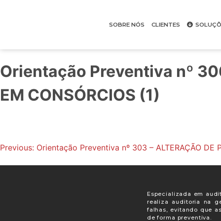
SOBRE NÓS
CLIENTES
SOLUÇÕ
Orientação Preventiva nº
EM CONSÓRCIOS (1)
Previous:
Orientação Preventiva nº 303 – ALTERAÇÃO D
Especializada em audit
realiza auditoria na 
falhas, evitando que a
de forma preventiva.