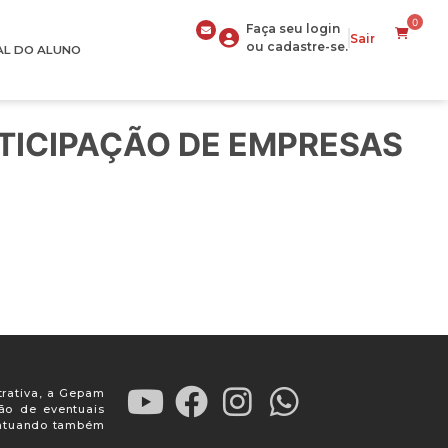
0
Faça seu login
Sair
ou cadastre-se.
AL DO ALUNO
ARTICIPAÇÃO DE EMPRESAS
trativa, a Gepam
ção de eventuais
, atuando também