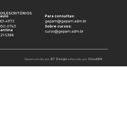
OS ESCRITÓRIOS
Paulo
Para consultas:
4063-4972
gepam@gepam.adm.br
91050-0743
Sobre cursos:
antina
curso@gepam.adm.br
521-5386
Desenvolvido por
BT Design
e
Mantido por
CloudXM