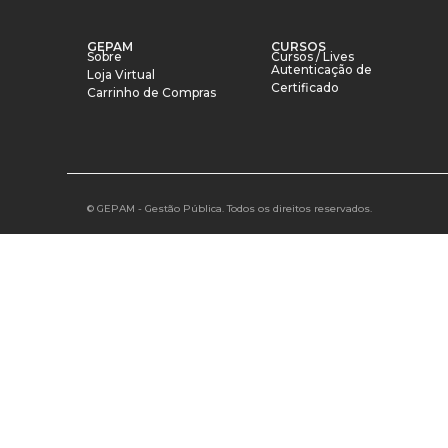
GEPAM
CURSOS
Sobre
Cursos / Lives
Autenticação de
Loja Virtual
Certificado
Carrinho de Compras
© GEPAM - Gestão Pública. Todos os direitos reservados.