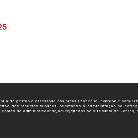
25
oria de gestão e assessoria nas áreas financeira, contábil e adminis
gestão dos recursos públicos, orientando a administração na corre
s contas do administrador sejam rejeitadas pelo Tribunal de Contas