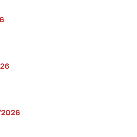
26
026
o/2026