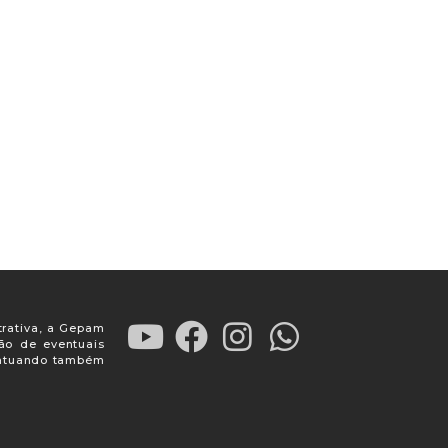
trativa, a Gepam
ção de eventuais
, atuando também