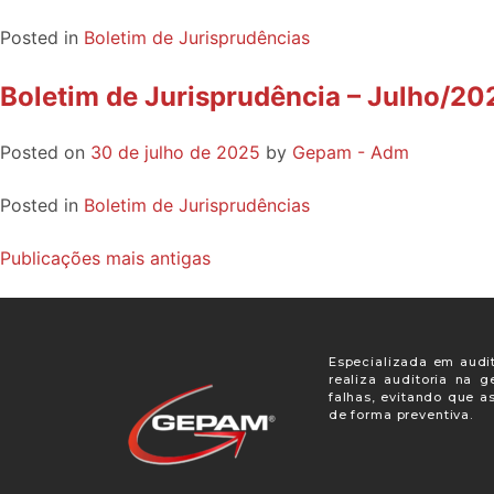
Posted in
Boletim de Jurisprudências
Boletim de Jurisprudência – Julho/20
Posted on
30 de julho de 2025
by
Gepam - Adm
Posted in
Boletim de Jurisprudências
Publicações mais antigas
Especializada em audit
realiza auditoria na 
falhas, evitando que a
de forma preventiva.