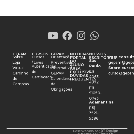
GEPAM
CURSOS
GEPAM
NOTÍCIAS
NOSSOS
Sobre
Cursos
Orientações
Para consult
PORTAL
ESCRITÓRIOS
São
DO
Loja
/ Lives
Preventivas
gepam@gepa
ALUNO
Paulo
Autenticação
Virtual
Informativo
Sobre cursos
ÁREA
(11)
de
EXCLUSIVA
Carrinho
GEPAM
curso@gepam
DÚVIDAS
4063-
Certificado
de
Calendário
FREQUENTES
4972
Compras
de
(11)
Obrigações
91050-
0743
Adamantina
(18)
3521-
5386
Desenvolvido por
BT Design
e
Mantido por
CloudXM