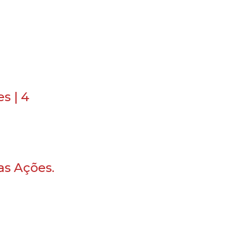
s | 4
as Ações.