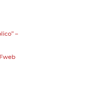
lico” –
TFweb