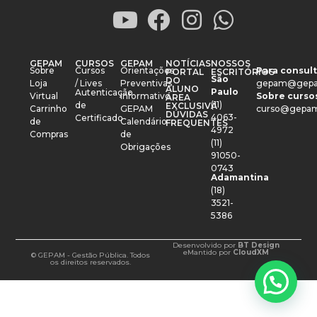
GEPAM
CURSOS
GEPAM
NOTÍCIAS
NOSSOS
Sobre
Cursos
Orientações
Para consult
PORTAL
ESCRITÓRIOS
São
DO
Loja
/ Lives
Preventivas
gepam@gepa
ALUNO
Paulo
Autenticação
Virtual
Informativo
Sobre cursos
ÁREA
(11)
de
EXCLUSIVA
Carrinho
GEPAM
curso@gepam
DÚVIDAS
4063-
Certificado
de
Calendário
FREQUENTES
4972
Compras
de
(11)
Obrigações
91050-
0743
Adamantina
(18)
3521-
5386
Desenvolvido por
BT Design
e
Mantido por
CloudXM
© GEPAM - Gestão Pública. Todos
os direitos reservados.