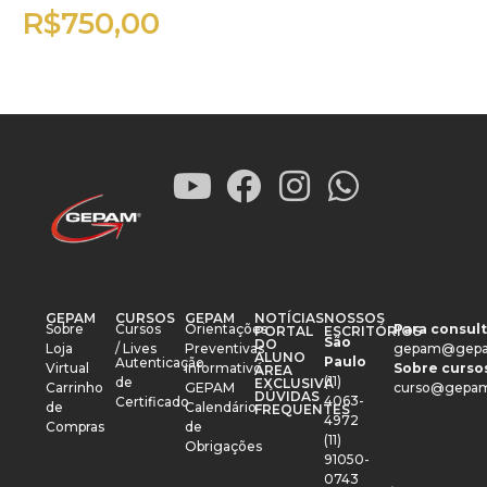
R$
750,00
GEPAM
CURSOS
GEPAM
NOTÍCIAS
NOSSOS
Sobre
Cursos
Orientações
Para consult
PORTAL
ESCRITÓRIOS
São
DO
Loja
/ Lives
Preventivas
gepam@gepa
ALUNO
Paulo
Autenticação
Virtual
Informativo
Sobre cursos
ÁREA
(11)
de
EXCLUSIVA
Carrinho
GEPAM
curso@gepam
DÚVIDAS
4063-
Certificado
de
Calendário
FREQUENTES
4972
Compras
de
(11)
Obrigações
91050-
0743