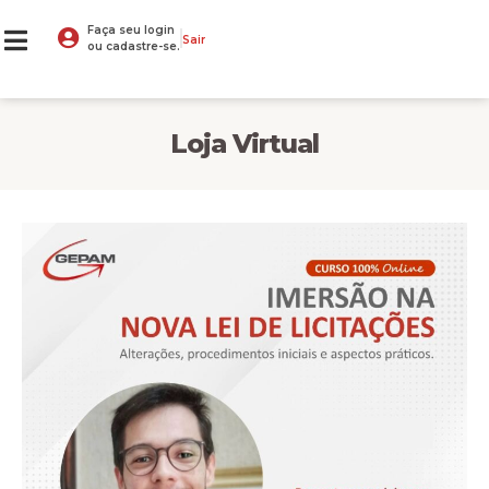
Faça seu login
Sair
ou cadastre-se.
Loja Virtual