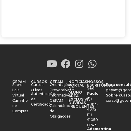
GEPAM
CURSOS
GEPAM
NOTÍCIAS
NOSSOS
Sobre
Cursos
Orientações
Para consult
PORTAL
ESCRITÓRIOS
São
DO
Loja
/ Lives
Preventivas
gepam@gepa
ALUNO
Paulo
Autenticação
Virtual
Informativo
Sobre cursos
ÁREA
(11)
de
EXCLUSIVA
Carrinho
GEPAM
curso@gepam
DÚVIDAS
4063-
Certificado
de
Calendário
FREQUENTES
4972
Compras
de
(11)
Obrigações
91050-
0743
Adamantina