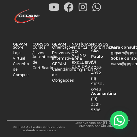
GEPAM
CURSOS
GEPAM
NOTÍCIAS
NOSSOS
Sobre
Cursos
Orientações
Para consult
PORTAL
ESCRITÓRIOS
São
DO
Loja
/ Lives
Preventivas
gepam@gepa
ALUNO
Paulo
Autenticação
Virtual
Informativo
Sobre cursos
ÁREA
(11)
de
EXCLUSIVA
Carrinho
GEPAM
curso@gepam
DÚVIDAS
4063-
Certificado
de
Calendário
FREQUENTES
4972
Compras
de
(11)
Obrigações
91050-
0743
Adamantina
(18)
3521-
5386
Desenvolvido por
BT Design
e
Mantido por
CloudXM
© GEPAM - Gestão Pública. Todos
os direitos reservados.