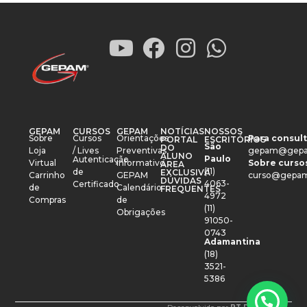
GEPAM
CURSOS
GEPAM
NOTÍCIAS
NOSSOS
Sobre
Cursos
Orientações
Para consult
PORTAL
ESCRITÓRIOS
São
DO
Loja
/ Lives
Preventivas
gepam@gepa
ALUNO
Paulo
Autenticação
Virtual
Informativo
Sobre cursos
ÁREA
(11)
de
EXCLUSIVA
Carrinho
GEPAM
curso@gepam
DÚVIDAS
4063-
Certificado
de
Calendário
FREQUENTES
4972
Compras
de
(11)
Obrigações
91050-
0743
Adamantina
(18)
3521-
5386