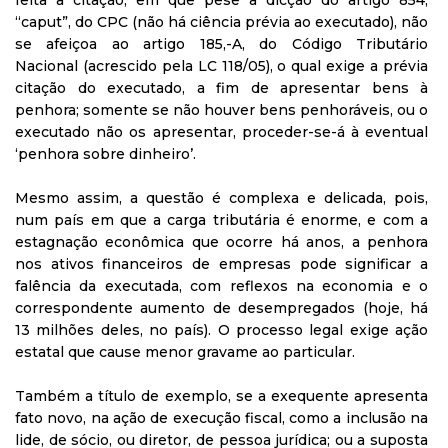
feita a citação, em que pese a dicção do artigo 854,
“caput”, do CPC (não há ciência prévia ao executado), não
se afeiçoa ao artigo 185,-A, do Código Tributário
Nacional (acrescido pela LC 118/05), o qual exige a prévia
citação do executado, a fim de apresentar bens à
penhora; somente se não houver bens penhoráveis, ou o
executado não os apresentar, proceder-se-á à eventual
‘penhora sobre dinheiro’.
Mesmo assim, a questão é complexa e delicada, pois,
num país em que a carga tributária é enorme, e com a
estagnação econômica que ocorre há anos, a penhora
nos ativos financeiros de empresas pode significar a
falência da executada, com reflexos na economia e o
correspondente aumento de desempregados (hoje, há
13 milhões deles, no país). O processo legal exige ação
estatal que cause menor gravame ao particular.
Também a título de exemplo, se a exequente apresenta
fato novo, na ação de execução fiscal, como a inclusão na
lide, de sócio, ou diretor, de pessoa jurídica; ou a suposta