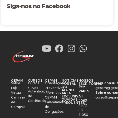
Siga-nos no Facebook
GEPAM
CURSOS
GEPAM
NOTÍCIAS
NOSSOS
Sobre
Cursos
Orientações
Para consult
PORTAL
ESCRITÓRIOS
São
DO
Loja
/ Lives
Preventivas
gepam@gepa
ALUNO
Paulo
Autenticação
Virtual
Informativo
Sobre cursos
ÁREA
(11)
de
EXCLUSIVA
Carrinho
GEPAM
curso@gepam
DÚVIDAS
4063-
Certificado
de
Calendário
FREQUENTES
4972
Compras
de
(11)
Obrigações
91050-