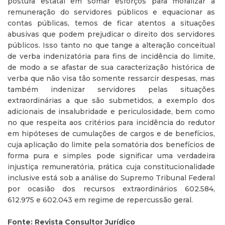
postura estatal em somar esforços para moralizar a
remuneração do servidores públicos e equacionar as
contas públicas, temos de ficar atentos a situações
abusivas que podem prejudicar o direito dos servidores
públicos. Isso tanto no que tange a alteração conceitual
de verba indenizatória para fins de incidência do limite,
de modo a se afastar de sua caracterização histórica de
verba que não visa tão somente ressarcir despesas, mas
também indenizar servidores pelas situações
extraordinárias a que são submetidos, a exemplo dos
adicionais de insalubridade e periculosidade, bem como
no que respeita aos critérios para incidência do redutor
em hipóteses de cumulações de cargos e de benefícios,
cuja aplicação do limite pela somatória dos benefícios de
forma pura e simples pode significar uma verdadeira
injustiça remuneratória, prática cuja constitucionalidade
inclusive está sob a análise do Supremo Tribunal Federal
por ocasião dos recursos extraordinários 602.584,
612.975 e 602.043 em regime de repercussão geral.
Fonte: Revista Consultor Jurídico