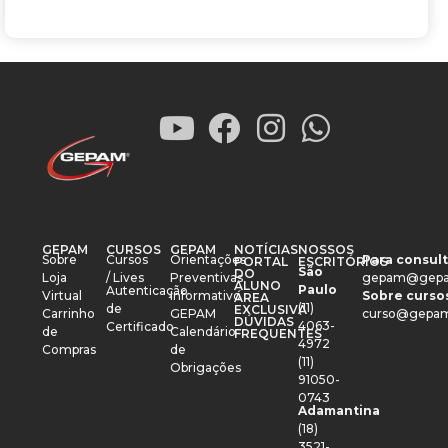
GEPAM
CURSOS
GEPAM
NOTÍCIAS
NOSSOS
Sobre
Cursos
Orientações
Para consult
PORTAL
ESCRITÓRIOS
São
DO
Loja
/ Lives
Preventivas
gepam@gepa
ALUNO
Paulo
Autenticação
Virtual
Informativo
Sobre cursos
ÁREA
(11)
de
EXCLUSIVA
Carrinho
GEPAM
curso@gepam
DÚVIDAS
4063-
Certificado
de
Calendário
FREQUENTES
4972
Compras
de
(11)
Obrigações
91050-
0743
Adamantina
(18)
3521-