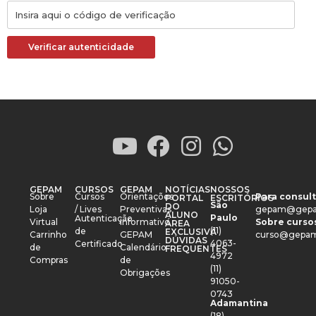
Verificar autenticidade
GEPAM
CURSOS
GEPAM
NOTÍCIAS
NOSSOS
Sobre
Cursos
Orientações
Para consult
PORTAL
ESCRITÓRIOS
São
DO
Loja
/ Lives
Preventivas
gepam@gepa
ALUNO
Paulo
Autenticação
Virtual
Informativo
Sobre cursos
ÁREA
(11)
de
EXCLUSIVA
Carrinho
GEPAM
curso@gepam
DÚVIDAS
4063-
Certificado
de
Calendário
FREQUENTES
4972
Compras
de
(11)
Obrigações
91050-
0743
Adamantina
(18)