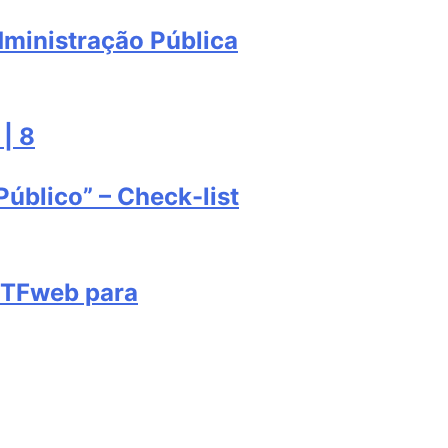
dministração Pública
 | 8
úblico” – Check-list
CTFweb para