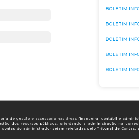
BOLETIM INF
BOLETIM INF
BOLETIM INF
BOLETIM INF
BOLETIM INF
oria de gestão e assessoria nas áreas financeira, contábil e adminis
gestão dos recursos públicos, orientando a administração na corre
s contas do administrador sejam rejeitadas pelo Tribunal de Contas