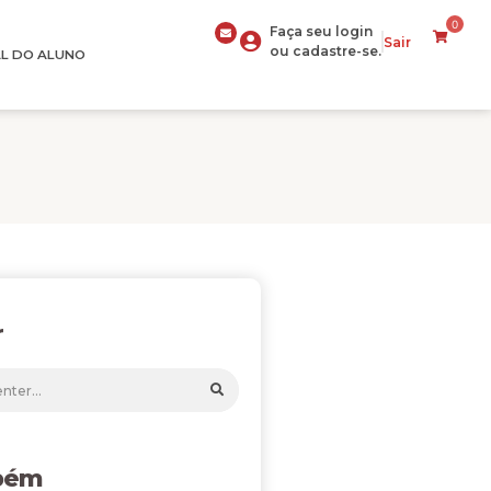
0
Faça seu login
Sair
ou cadastre-se.
L DO ALUNO
r
bém