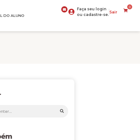
0
Faça seu login
Sair
ou cadastre-se.
L DO ALUNO
r
bém