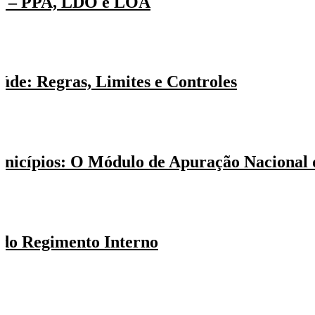
P) – PPA, LDO e LOA
úde: Regras, Limites e Controles
Municípios: O Módulo de Apuração Naciona
 do Regimento Interno