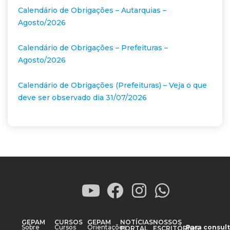
Calendário de Obrigações – Autarquias –
Agosto/2026
Calendário de Obrigações – Prefeituras –
Agosto/2026
Calendário de Obrigações (Prefeituras) – Veja o que
deve ser observado dia 31/07/2026
GEPAM
CURSOS
GEPAM
NOTÍCIAS
NOSSOS
Sobre
Cursos
Orientações
Para consult
PORTAL
ESCRITÓRIOS