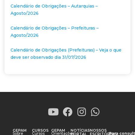
Calendário de Obrigações – Autarquias –
Agosto/2026
Calendário de Obrigações – Prefeituras –
Agosto/2026
Calendário de Obrigações (Prefeituras) – Veja o que
deve ser observado dia 31/07/2026
GEPAM
CURSOS
GEPAM
NOTÍCIAS
NOSSOS
Sobre
Cursos
Orientações
Para consult
PORTAL
ESCRITÓRIOS