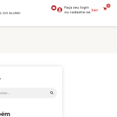
0
Faça seu login
Sair
ou cadastre-se.
L DO ALUNO
r
bém