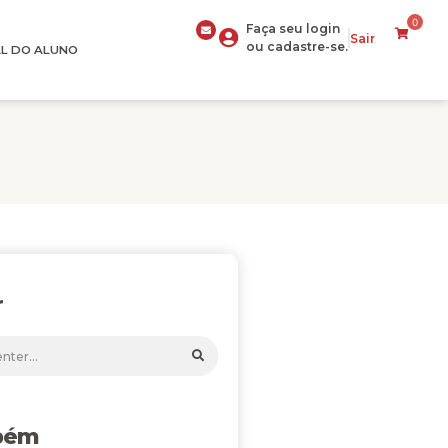
0
Faça seu login
Sair
ou cadastre-se.
L DO ALUNO
r
bém