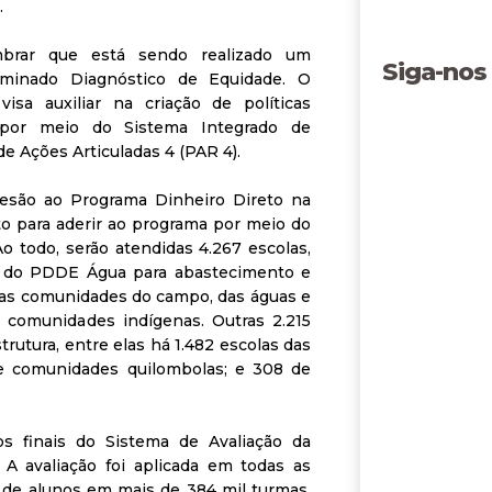
.
mbrar que está sendo realizado um
Siga-nos
minado Diagnóstico de Equidade. O
sa auxiliar na criação de políticas
do por meio do Sistema Integrado de
 Ações Articuladas 4 (PAR 4).
esão ao Programa Dinheiro Direto na
o para aderir ao programa por meio do
 todo, serão atendidas 4.267 escolas,
s do PDDE Água para abastecimento e
 das comunidades do campo, das águas e
e comunidades indígenas. Outras 2.215
utura, entre elas há 1.482 escolas das
e comunidades quilombolas; e 308 de
s finais do Sistema de Avaliação da
 A avaliação foi aplicada em todas as
 de alunos em mais de 384 mil turmas.