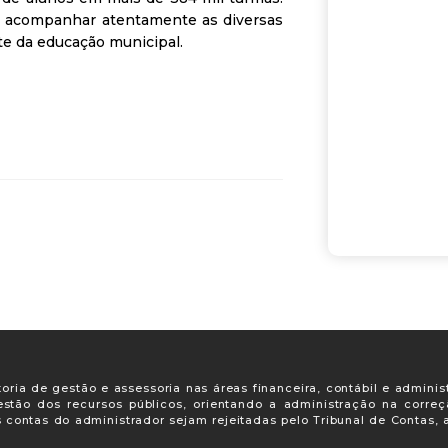
am acompanhar atentamente as diversas
e da educação municipal.
oria de gestão e assessoria nas áreas financeira, contábil e adminis
gestão dos recursos públicos, orientando a administração na corre
s contas do administrador sejam rejeitadas pelo Tribunal de Contas