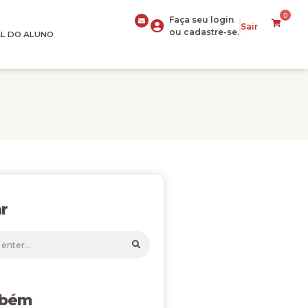
0
Faça seu login
Sair
ou cadastre-se.
L DO ALUNO
r
mbém