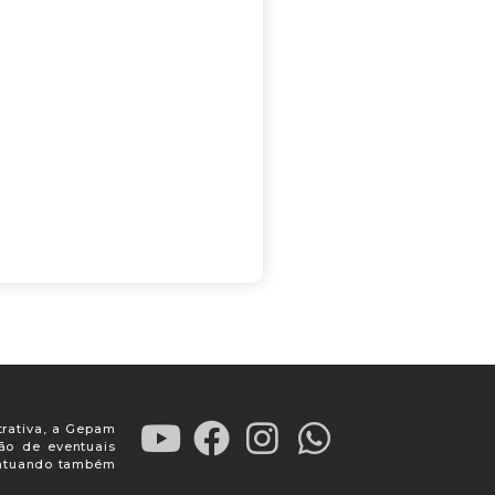
trativa, a Gepam
ção de eventuais
, atuando também