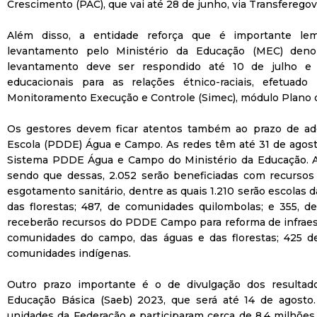
Crescimento (PAC), que vai até 28 de junho, via Transferegov
Além disso, a entidade reforça que é importante le
levantamento pelo Ministério da Educação (MEC) deno
levantamento deve ser respondido até 10 de julho e vi
educacionais para as relações étnico-raciais, efetua
Monitoramento Execução e Controle (Simec), módulo Plano de
Os gestores devem ficar atentos também ao prazo de ad
Escola (PDDE) Água e Campo. As redes têm até 31 de agost
Sistema PDDE Água e Campo do Ministério da Educação. Ao
sendo que dessas, 2.052 serão beneficiadas com recurso
esgotamento sanitário, dentre as quais 1.210 serão escolas
das florestas; 487, de comunidades quilombolas; e 355, d
receberão recursos do PDDE Campo para reforma de infraestr
comunidades do campo, das águas e das florestas; 425 d
comunidades indígenas.
Outro prazo importante é o de divulgação dos resultado
Educação Básica (Saeb) 2023, que será até 14 de agosto.
unidades da Federação e participaram cerca de 8,4 milhões