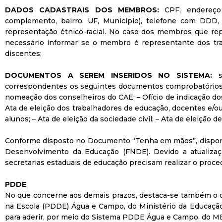
DADOS CADASTRAIS DOS MEMBROS:
CPF, endereço
complemento, bairro, UF, Município), telefone com DDD, e-
representação étnico-racial. No caso dos membros que r
necessário informar se o membro é representante dos tr
discentes;
DOCUMENTOS A SEREM INSERIDOS NO SISTEMA:
se
correspondentes os seguintes documentos comprobatórios pa
nomeação dos conselheiros do CAE; – Ofício de indicação do
Ata de eleição dos trabalhadores de educação, docentes e/ou 
alunos; – Ata de eleição da sociedade civil; – Ata de eleição
Conforme disposto no Documento “Tenha em mãos”, dispon
Desenvolvimento da Educação (FNDE). Devido a atualizaçã
secretarias estaduais de educação precisam realizar o proc
PDDE
No que concerne aos demais prazos, destaca-se também o 
na Escola (PDDE) Água e Campo, do Ministério da Educação
para aderir, por meio do Sistema PDDE Água e Campo, do M