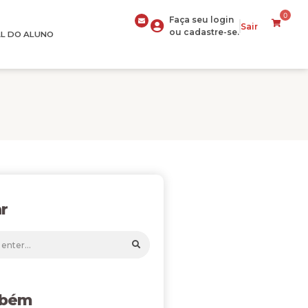
0
Faça seu login
Sair
ou cadastre-se.
L DO ALUNO
r
mbém