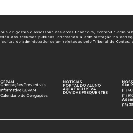
oria de gestão e assessoria nas áreas financeira, contábil e adminis
gestão dos recursos públicos, orientando a administração na corre
s contas do administrador sejam rejeitadas pelo Tribunal de Contas
GEPAM
NOTÍCIAS
NOSS
Orientações Preventivas
São 
PORTAL DO ALUNO
ÁREA EXCLUSIVA
Informativo GEPAM
(11) 
DÚVIDAS FREQUENTES
Calendário de Obrigações
(11) 
Adam
(18) 3