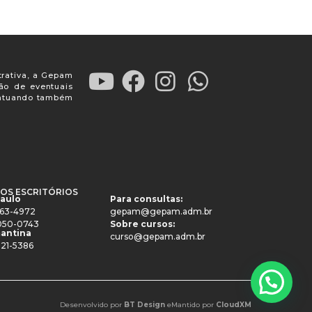
trativa, a Gepam
ção de eventuais
, atuando também
OS ESCRITÓRIOS
Paulo
Para consultas:
4063-4972
gepam@gepam.adm.br
91050-0743
Sobre cursos:
antina
curso@gepam.adm.br
521-5386
Desenvolvido por
BT Design
e
Mantido por
CloudXM