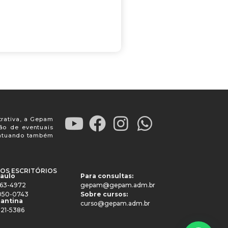
trativa, a Gepam
ção de eventuais
, atuando também
OS ESCRITÓRIOS
Paulo
Para consultas:
4063-4972
gepam@gepam.adm.br
91050-0743
Sobre cursos:
antina
curso@gepam.adm.br
521-5386