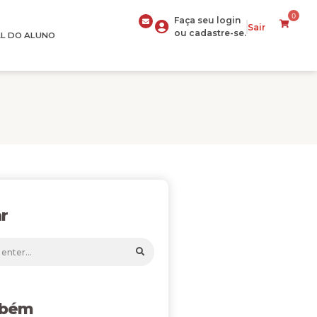
0
Faça seu login
Sair
ou cadastre-se.
L DO ALUNO
r
mbém