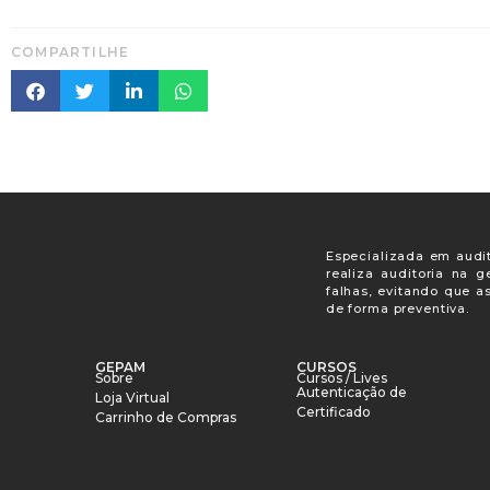
COMPARTILHE
Especializada em audit
realiza auditoria na 
falhas, evitando que a
de forma preventiva.
GEPAM
CURSOS
Sobre
Cursos / Lives
Autenticação de
Loja Virtual
Certificado
Carrinho de Compras