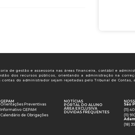
oria de gestão e assessoria nas áreas financeira, contábil e adminis
gestão dos recursos públicos, orientando a administração na corre
s contas do administrador sejam rejeitadas pelo Tribunal de Contas
GEPAM
NOTÍCIAS
NOSS
Orientações Preventivas
São 
PORTAL DO ALUNO
ÁREA EXCLUSIVA
Informativo GEPAM
(11) 
DÚVIDAS FREQUENTES
Calendário de Obrigações
(11) 
Adam
(18) 3