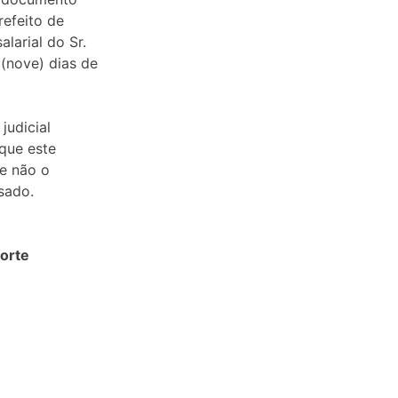
refeito de
larial do Sr.
(nove) dias de
judicial
que este
se não o
sado.
Norte