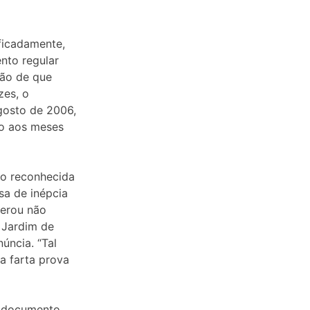
ificadamente,
nto regular
ção de que
zes, o
gosto de 2006,
to aos meses
ão reconhecida
sa de inépcia
iderou não
 Jardim de
úncia. “Tal
a farta prova
e documento