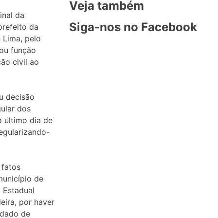
Veja também
inal da
Siga-nos no Facebook
refeito da
 Lima, pelo
 ou função
ão civil ao
u decisão
gular dos
o último dia de
egularizando-
 fatos
unicípio de
o Estadual
eira, por haver
ndado de