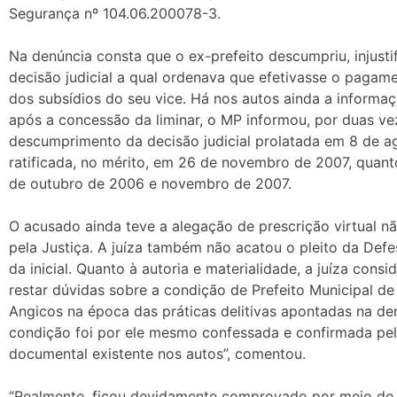
Segurança nº 104.06.200078-3.
Na denúncia consta que o ex-prefeito descumpriu, injust
decisão judicial a qual ordenava que efetivasse o pagame
dos subsídios do seu vice. Há nos autos ainda a informa
após a concessão da liminar, o MP informou, por duas ve
descumprimento da decisão judicial prolatada em 8 de a
ratificada, no mérito, em 26 de novembro de 2007, quan
de outubro de 2006 e novembro de 2007.
O acusado ainda teve a alegação de prescrição virtual n
pela Justiça. A juíza também não acatou o pleito da Defe
da inicial. Quanto à autoria e materialidade, a juíza cons
restar dúvidas sobre a condição de Prefeito Municipal de
Angicos na época das práticas delitivas apontadas na den
condição foi por ele mesmo confessada e confirmada pel
documental existente nos autos”, comentou.
“Realmente, ficou devidamente comprovado por meio d