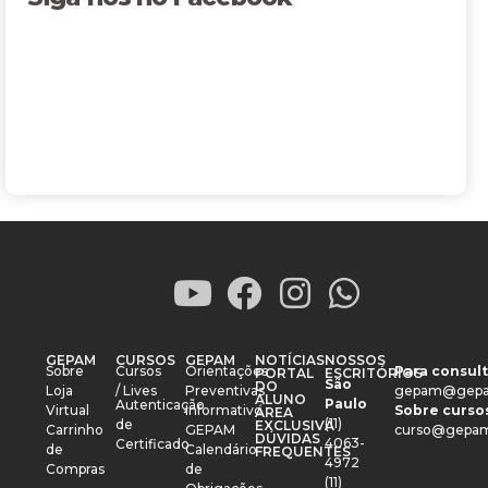
GEPAM
CURSOS
GEPAM
NOTÍCIAS
NOSSOS
Sobre
Cursos
Orientações
Para consult
PORTAL
ESCRITÓRIOS
São
DO
Loja
/ Lives
Preventivas
gepam@gepa
ALUNO
Paulo
Autenticação
Virtual
Informativo
Sobre cursos
ÁREA
(11)
de
EXCLUSIVA
Carrinho
GEPAM
curso@gepam
DÚVIDAS
4063-
Certificado
de
Calendário
FREQUENTES
4972
Compras
de
(11)