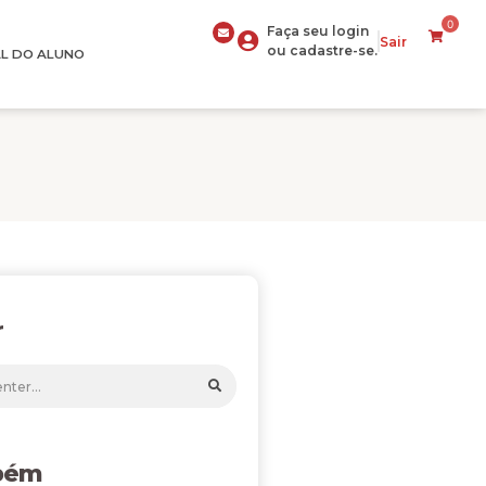
0
Faça seu login
Sair
ou cadastre-se.
L DO ALUNO
r
bém