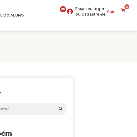
0
Faça seu login
Sair
ou cadastre-se.
L DO ALUNO
r
bém