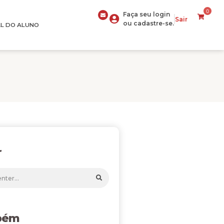
0
Faça seu login
Sair
ou cadastre-se.
L DO ALUNO
r
bém