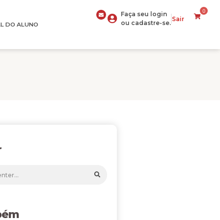
0
Faça seu login
Sair
ou cadastre-se.
L DO ALUNO
r
bém