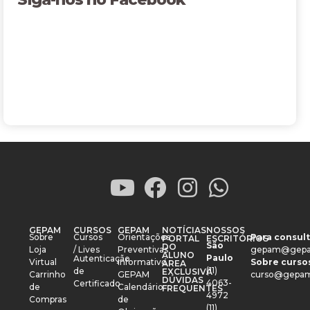
GEPAM
CURSOS
GEPAM
NOTÍCIAS
NOSSOS
Sobre
Cursos
Orientações
Para consult
PORTAL
ESCRITÓRIOS
São
DO
Loja
/ Lives
Preventivas
gepam@gepa
ALUNO
Paulo
Autenticação
Virtual
Informativo
Sobre cursos
ÁREA
(11)
de
EXCLUSIVA
Carrinho
GEPAM
curso@gepam
DÚVIDAS
4063-
Certificado
de
Calendário
FREQUENTES
4972
Compras
de
(11)