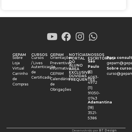
GEPAM
CURSOS
GEPAM
NOTÍCIAS
NOSSOS
Sobre
Cursos
Orientações
Para consult
PORTAL
ESCRITÓRIOS
São
DO
Loja
/ Lives
Preventivas
gepam@gepa
ALUNO
Paulo
Autenticação
Virtual
Informativo
Sobre cursos
ÁREA
(11)
de
EXCLUSIVA
Carrinho
GEPAM
curso@gepam
DÚVIDAS
4063-
Certificado
de
Calendário
FREQUENTES
4972
Compras
de
(11)
Obrigações
91050-
0743
Adamantina
(18)
3521-
5386
Desenvolvido por
BT Design