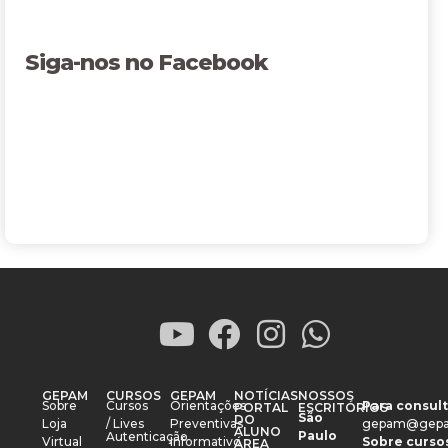
Siga-nos no Facebook
GEPAM
CURSOS
GEPAM
NOTÍCIAS
NOSSOS
Sobre
Cursos
Orientações
Para consult
PORTAL
ESCRITÓRIOS
São
DO
Loja
/ Lives
Preventivas
gepam@gepa
ALUNO
Paulo
Autenticação
Virtual
Informativo
Sobre cursos
ÁREA