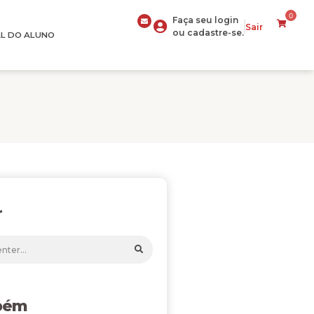
0
Faça seu login
Sair
ou cadastre-se.
L DO ALUNO
r
bém